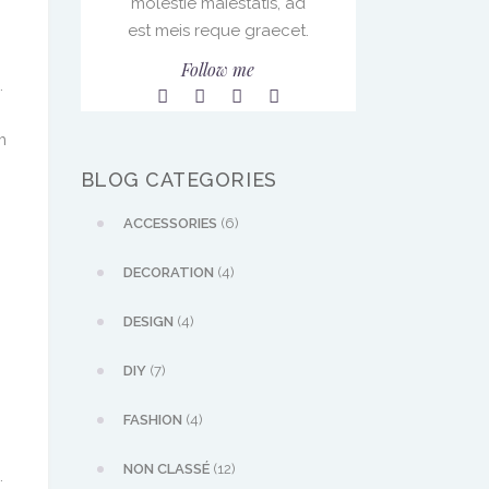
molestie maiestatis, ad
est meis reque graecet.
Follow me
.
m
BLOG CATEGORIES
ACCESSORIES
(6)
DECORATION
(4)
.
DESIGN
(4)
DIY
(7)
FASHION
(4)
NON CLASSÉ
(12)
.