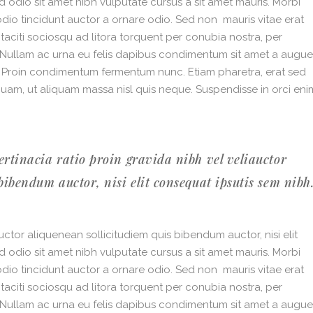
ed odio sit amet nibh vulputate cursus a sit amet mauris. Morbi
dio tincidunt auctor a ornare odio. Sed non mauris vitae erat
 taciti sociosqu ad litora torquent per conubia nostra, per
. Nullam ac urna eu felis dapibus condimentum sit amet a augue
i. Proin condimentum fermentum nunc. Etiam pharetra, erat sed
quam, ut aliquam massa nisl quis neque. Suspendisse in orci eni
ertinacia ratio proin gravida nibh vel veliauctor
bibendum auctor, nisi elit consequat ipsutis sem nibh
ctor aliquenean sollicitudiem quis bibendum auctor, nisi elit
ed odio sit amet nibh vulputate cursus a sit amet mauris. Morbi
dio tincidunt auctor a ornare odio. Sed non mauris vitae erat
 taciti sociosqu ad litora torquent per conubia nostra, per
. Nullam ac urna eu felis dapibus condimentum sit amet a augue