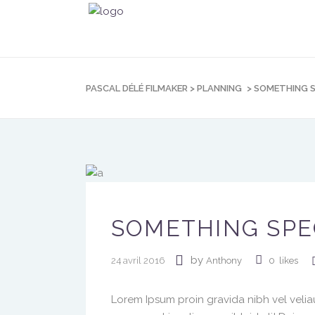
PASCAL DÉLÉ FILMAKER
>
PLANNING
>
SOMETHING S
SOMETHING SPE
by
24 avril 2016
Anthony
0
likes
Lorem Ipsum proin gravida nibh vel veliau