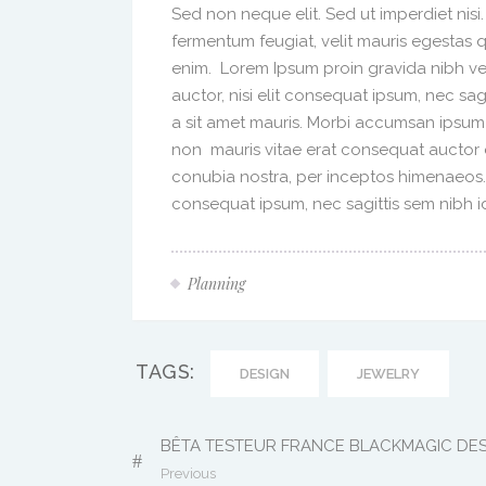
Sed non neque elit. Sed ut imperdiet nis
fermentum feugiat, velit mauris egestas 
enim. Lorem Ipsum proin gravida nibh vel
auctor, nisi elit consequat ipsum, nec sag
a sit amet mauris. Morbi accumsan ipsum 
non mauris vitae erat consequat auctor eu
conubia nostra, per inceptos himenaeos. A
consequat ipsum, nec sagittis sem nibh id 
Planning
TAGS:
DESIGN
JEWELRY
BÊTA TESTEUR FRANCE BLACKMAGIC DE
Previous