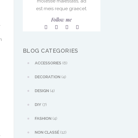
molestie maiestatis, ad
est meis reque graecet.
Follow me
.
m
BLOG CATEGORIES
ACCESSORIES
(6)
DECORATION
(4)
.
DESIGN
(4)
DIY
(7)
FASHION
(4)
NON CLASSÉ
(12)
.