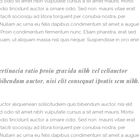
ed odio sit amet nibh vulputate cursus a sit amet mauris. Morbi
dio tincidunt auctor a ornare odio. Sed non mauris vitae erat
 taciti sociosqu ad litora torquent per conubia nostra, per
. Nullam ac urna eu felis dapibus condimentum sit amet a augue
i. Proin condimentum fermentum nunc. Etiam pharetra, erat sed
quam, ut aliquam massa nisl quis neque. Suspendisse in orci eni
ertinacia ratio proin gravida nibh vel veliauctor
bibendum auctor, nisi elit consequat ipsutis sem nibh
ctor aliquenean sollicitudiem quis bibendum auctor, nisi elit
ed odio sit amet nibh vulputate cursus a sit amet mauris. Morbi
dio tincidunt auctor a ornare odio. Sed non mauris vitae erat
 taciti sociosqu ad litora torquent per conubia nostra, per
. Nullam ac urna eu felis dapibus condimentum sit amet a augue