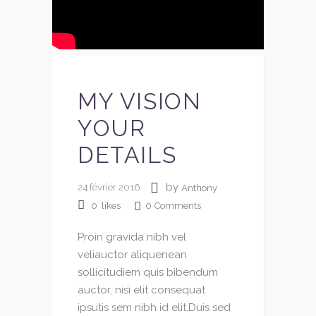
MY VISION
YOUR
DETAILS
by
24 février 2016
Anthony
0
Comments
0
likes
Proin gravida nibh vel
veliauctor aliquenean
sollicitudiem quis bibendum
auctor, nisi elit consequat
ipsutis sem nibh id elit.Duis sed