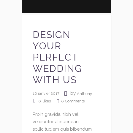
DESIGN
YOUR
PERFECT
WEDDING
WITH US
by
10 janvier 2017
Anthony
0
Comments
0
likes
Proin gravida nibh vel
veliauctor aliquenean
sollicitudiem quis bibendum