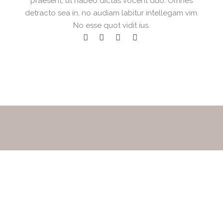
praesent, ut habeo dictas vocent duo. Omnes
detracto sea in, no audiam labitur intellegam vim.
No esse quot vidit ius.